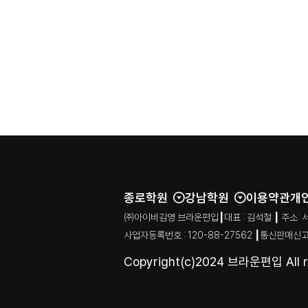
종로학원
강남학원
이용약관
개
㈜아이비김영 브라운편입┃대표 : 김석철 ┃ 주소: 서울특별시
사업자등록번호 : 120-88-27562 ┃통신판매신고
Copyright(c)2024 브라운편입 All ri