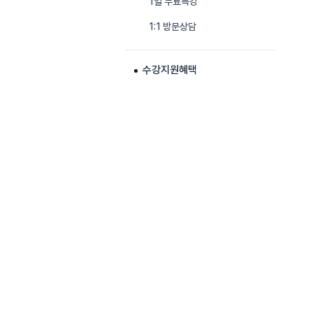
1일 무료특강
1:1 방문상담
수강지원혜택