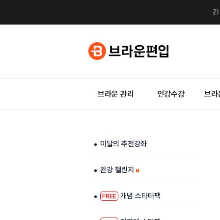
브라운 관리
인강수강
브라
이달의 추천강좌
완강 챌린지
개념 스타터팩
FREE