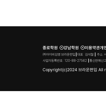
종로학원
강남학원
이용약관
개
㈜아이비김영 브라운편입┃대표 : 김석철 ┃ 주소: 서울특별시
사업자등록번호 : 120-88-27562 ┃통신판매신고
Copyright(c)2024 브라운편입 All ri