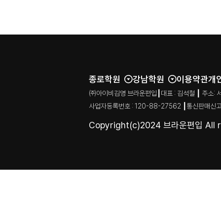
종로학원
강남학원
이용약관
개
㈜아이비김영 브라운편입┃대표 : 김석철 ┃ 주소: 서울특별시
사업자등록번호 : 120-88-27562 ┃통신판매신고
Copyright(c)2024 브라운편입 All ri