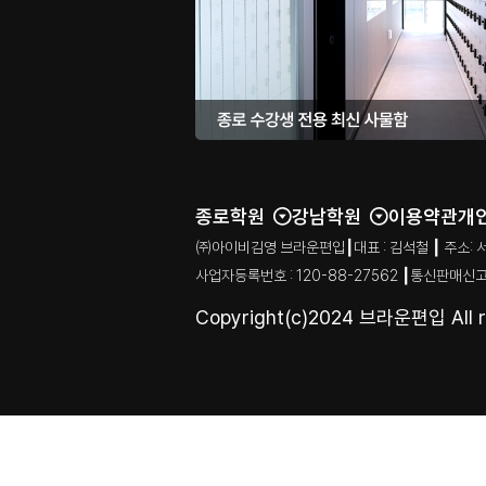
종로학원
강남학원
이용약관
개
㈜아이비김영 브라운편입┃대표 : 김석철 ┃ 주소: 서울특별시
사업자등록번호 : 120-88-27562 ┃통신판매신고
Copyright(c)2024 브라운편입 All ri