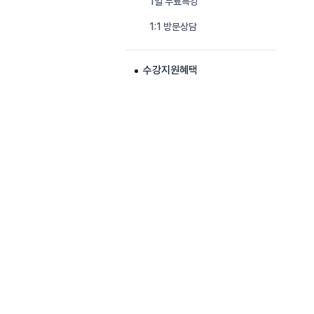
1일 무료특강
1:1 방문상담
수강지원혜택