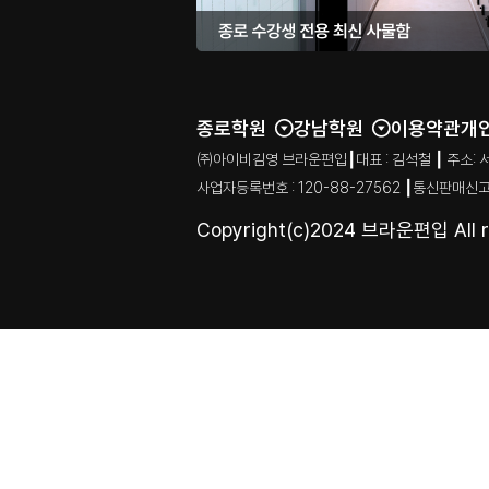
종로학원
강남학원
이용약관
개
㈜아이비김영 브라운편입┃대표 : 김석철 ┃ 주소: 서울특별시
사업자등록번호 : 120-88-27562 ┃통신판매신고
Copyright(c)2024 브라운편입 All ri