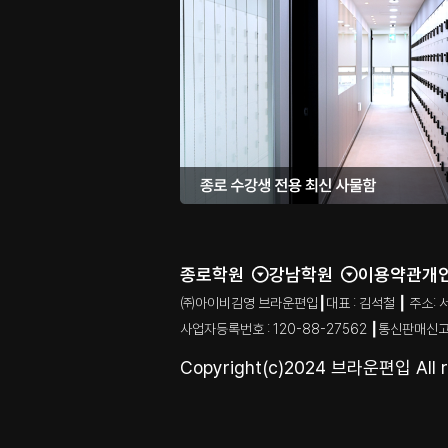
종로학원
강남학원
이용약관
개
㈜아이비김영 브라운편입┃대표 : 김석철 ┃ 주소: 서울특별시
사업자등록번호 : 120-88-27562 ┃통신판매신고
Copyright(c)2024 브라운편입 All ri