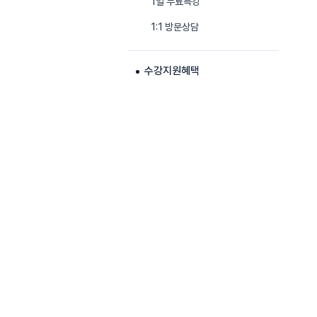
1일 무료특강
1:1 방문상담
수강지원혜택