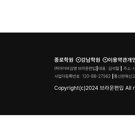
종로학원
강남학원
이용약관
개
㈜아이비김영 브라운편입┃대표 : 김석철 ┃ 주소: 서울특별시
사업자등록번호 : 120-88-27562 ┃통신판매신고
Copyright(c)2024 브라운편입 All ri