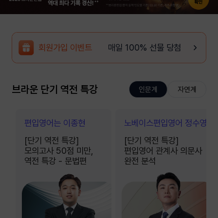
회원가입 이벤트
매일 100% 선물 당첨
브라운 단기 역전 특강
인문계
자연계
영
진
편입영어는 이종현
자연계 편입영어 박찬솔
노베이스편입영어 정수영
ClimaX 편입수학 최우진
[단기 역전 특강]
[단기 역전 특강] 11개
[단기 역전 특강]
[단기 역전 특강]
모의고사 50점 미만,
개념으로 완성하는
편입영어 관계사 의문사
건국대 편입, 이거
역전 특강 - 문법편
자연계 편입 문법
완전 분석
하나로 끝냅니다