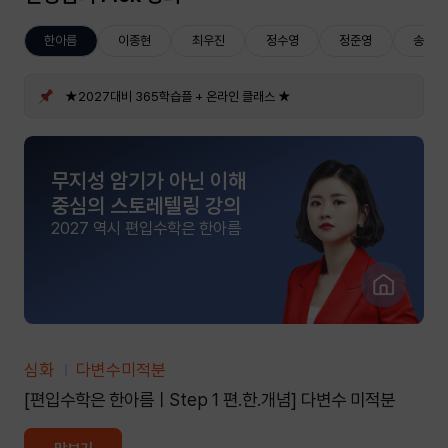
한아름
이종현
최우진
정수영
정준영
송지현
★2027대비 365학습플 + 온라인 클래스 ★
무지성 암기가 아닌 이해
중심의 스토레텔링 강의
2027 역시 편입수학은 한아름
심화
다변수미적분
[편입수학은 한아름ㅣStep 1 편.한.개념] 다변수 미적분