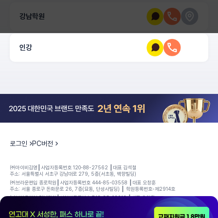
강남학원
인강
로그인
PC버전
㈜아이비김영┃사업자등록번호 120-88-27562 ┃대표 김석철
주소: 서울특별시 서초구 강남대로 279, 5층(서초동, 백향빌딩)
㈜브라운편입 종로학원┃사업자등록번호 444-85-03558 ┃대표 오창훈
주소: 서울 종로구 돈화문로 26, 7층(묘동, 단성사빌딩) ┃ 학원등록번호-제2914호
㈜브라운편입 강남학원┃사업자등록번호 743-85-02913 ┃대표 오창훈
주소: 서울 강남구 테헤란로4길 28, 9층(역삼동, 송민빌딩) ┃ 학원등록번호-제14603호
통신판매신고번호: 제 2020-서울서초-3437호 ┃ 대표변호 1555-5519 ┃ 호스팅제공자 :