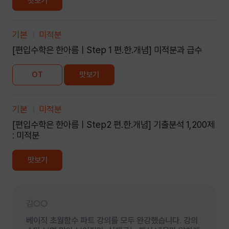
맛보기
기본
미적분
[편입수학은 한아름ㅣStep 1 편.한.개념] 미적분과 급수
OT
맛보기
기본
미적분
[편입수학은 한아름ㅣStep2 편.한.개념] 기출분석 1,200제
: 미적분
맛보기
김○○
베이직 초월함수 파트 강의를 모두 완강했습니다. 강의