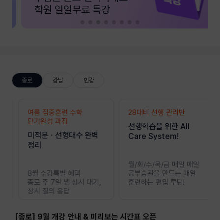
학원 일일무료 특강
종로
강남
인강
여름 집중훈련 수학
동행 프로그램
편입수학
한아름
28대비 선행 관리반
새벽 미니 모의고사
편입영어
이종현
단기완성 과정
합격의 본질은 관리,
[편입수학은
선행학습을 위한 All
전략적인 독해 습관을
[편입영어 NEW
미적분ㆍ선형대수 완벽
브라운 강남 관리를
한아름ㅣStep 1 편.한.
Care System!
완성
패러다임][STEP.3]
정리
말하다!
개념] 미적분과 급수
2027 이것이 독해다 :
유형 - 기본유형 총정리
선착순 모집중
월/화/수/목/금 매일 매일
8/3(월) ~ 8/28(금)
8월 수강특별 혜택
공부습관을 만드는 매일
월 / 수 / 금 08:00 ~
279,000원
176,000원
종로 주 7일 쌤 상시 대기,
훈련하는 편입 루틴!
09:00
상시 질의 응답
[종로] 9월 개강 안내 & 미리보는 시간표 오픈