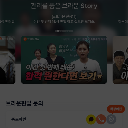
관리를 품은 브라운 Story
[#브라운 NOW]
🙏
하루에 시험 최대 몇 개?😉 하반기 편입 주의할 점은?
편입 슬럼
브라운편입 문의
종로학원