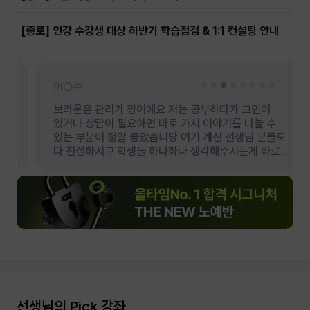
우O진
seryeong○○○○
[종로] 인강 수강생 대상 하반기 학습점검 & 1:1 컨설팅 안내
학원 분위기와 학원 시설이 저에게는 중요했는데요,
토익과 수능에서 각각 980점, 1등급을 받고 편입을
처음에 들어왔을 때 부터 시설도 깨끗하고, 밝게
준비하는데 기초부터 들으니까 더 꼼꼼하게 공부할 수
맞아주시는 선생님들께 너무 감사했습니다. 가장 좋았던
있을것 같아서 추천해요! 노베이스이시면 꼭
건 수영쌤과의 상담이였는데, 선생님의 피드백은 매
들어보시는걸 추천드려요! 최대 길어야 10분 강의라서
이○수
시험마다 너무 도움이 되었고 언제든 문제질문 뿐만
간단하게 듣기 좋았어요:D
아니라 학업계획 상담도 적극적으로…
브라운은 관리가 짱이에요 저는 공부하다가 고민이
있거나 상담이 필요하면 바로 가서 이야기를 나눌 수
있는 부분이 정말 좋았습니당 여기 계신 선생님 분들도
다 친절하시고 학생들 하나하나 생각해주시는게 바로
느껴져요! (시설도 지어진지 얼마 안돼서 깨끗하고
깔끔해요) 처음 상담 받을 때 좋아서 다른 곳은 고민도
안 하고 선택했는데 후회 없습니다ㅎㅎ 학원 고민되시면
상담 먼저 꼭 받아보시길 바랄게요! 브라운 최고
선생님의 Pick 강좌