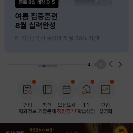
종로 8월 개강 D-5
여름 집중훈련
8월 실력완성
타 학원 / 인강 수강생 첫 달 50% 지원!
3
/
8
편입
최신
모집요강
1:1
편입
학과정보
기출문제
정원증가!
학습상담
설명회