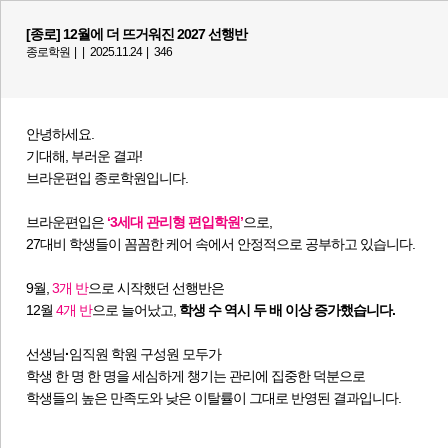
[종로] 12월에 더 뜨거워진 2027 선행반
종로학원 |
|
2025.11.24 |
346
안녕하세요.
기대해, 부러운 결과!
브라운편입 종로학원입니다.
브라운편입은
‘3세대 관리형 편입학원’
으로,
27대비 학생들이 꼼꼼한 케어 속에서 안정적으로 공부하고 있습니다.
9월,
3개 반
으로 시작했던 선행반은
12월
4개 반
으로 늘어났고,
학생 수 역시 두 배 이
상 증가했습니다.
선생님
·​​​
임직원 학원 구성원 모두가
학생 한 명 한 명을 세심하게
챙기는 관리에 집중한 덕분으로
학생들의 높은 만족도와 낮은 이탈률이 그대로 반영된 결과입니다.