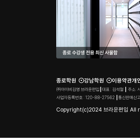
종로학원
강남학원
이용약관
개
㈜아이비김영 브라운편입┃대표 : 김석철 ┃ 주소: 서울특별시
사업자등록번호 : 120-88-27562 ┃통신판매신고
Copyright(c)2024 브라운편입 All ri