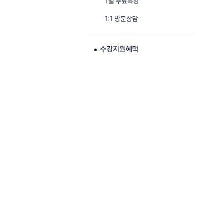
1일 무료특강
1:1 방문상담
수강지원혜택